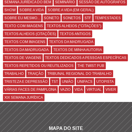
SEMANA JURÍDICA DO BEM
SEMINÁRIO
SESSÃO DE AUTÓGRAFOS
SHOW
SOBRE A VIDA
SOBRE A VIDA (EM GERAL)
SOBRE EU MESMO...
SONETO
SONETOS
STF
TEMPESTADES
TEXTO COM IMAGENS
TEXTOS ALHEIOS ("CITAÇÕES")
TEXTOS ALHEIOS (CITAÇÕES)
TEXTOS ANTIGOS
TEXTOS COM IMAGENS
TEXTOS DA MADRUGADA
TEXTOS DA MADRUGADA.
TEXTOS DE MINHA AUTORIA
TEXTOS DE VIAGENS
TEXTOS DEDICADOS A PESSOAS ESPECÍFICAS
TEXTOS REPETIDOS OU REUTILIZADOS
THE TWIST PUB
TRABALHO
TRAIÇÃO
TRIBUNAL REGIONAL DO TRABALHO
TRISTEZA E DEPRESSÃO
TST
UNIÃO
UNIFACS
UTOPISTA
VÁRIAS FACES DE PAMPLONA
VAZIO
VIDA
VIRTUAL
VIVER
XIX SEMANA JURÍDICA
MAPA DO SITE