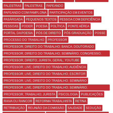
PALESTRAS
PALESTRAS.
PAPEANDO
PAPEANDO COM PAMPLONA
PARTICIPAÇÃO EM EVENTOS
PASÁRGADA
PEQUENOS TEXTOS
PESSOA COM DEFICIÊNCIA
PESSOAS
PODER
POESIA
POLÍTICA
PONTE AÉREA
PORTAL DA POESIA
PÓS DE DIREITO
PÓS GRADUAÇÃO
POSSE
PROCESSO DO TRABALHO
PROFESSOR
PROFESSOR; DIREITO DO TRABALHO; BANCA; DOUTORADO
PROFESSOR; DIREITO DO TRABALHO; SEMINÁRIO; CONGRESSO;
CURSO
PROFESSOR; DIREITO; JURISTA; GERAL; YOUTUBE
PROFESSOR; LIVE; DIREITO DO TRABALHO; AUDIÊNCIA
PROFESSOR; LIVE; DIREITO DO TRABALHO; ESCRITOR
PROFESSOR; LIVE; DIREITO DO TRABALHO; SEMINÁRIO
PROFESSOR; LIVE; DIREITO DO TRABALHO; SEMINÁRIO;
CONGRESSO
PROFESSOR; TRABALHO; JURISTA
PSICOLOGIA
PUBLICAÇÕES
RAIVA OU RANCOR
REFORMA TRABALHISTA
RETINA
RETRIBUIÇÃO
REUNIÃO DA COMISSÃO
SAUDADE
SEDUÇÃO