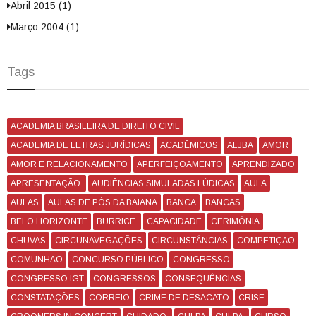
Abril 2015 (1)
Março 2004 (1)
Tags
ACADEMIA BRASILEIRA DE DIREITO CIVIL
ACADEMIA DE LETRAS JURÍDICAS
ACADÊMICOS
ALJBA
AMOR
AMOR E RELACIONAMENTO
APERFEIÇOAMENTO
APRENDIZADO
APRESENTAÇÃO.
AUDIÊNCIAS SIMULADAS LÚDICAS
AULA
AULAS
AULAS DE PÓS DA BAIANA
BANCA
BANCAS
BELO HORIZONTE
BURRICE.
CAPACIDADE
CERIMÔNIA
CHUVAS
CIRCUNAVEGAÇÕES
CIRCUNSTÂNCIAS
COMPETIÇÃO
COMUNHÃO
CONCURSO PÚBLICO
CONGRESSO
CONGRESSO IGT
CONGRESSOS
CONSEQUÊNCIAS
CONSTATAÇÕES
CORREIO
CRIME DE DESACATO
CRISE