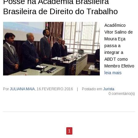
Posse na Academia Brasileira
Brasileira de Direito do Trabalho
Acadêmico
Vitor Salino de
Moura Eça
passa a
integrar a
ABDT como
Membro Efetivo
leia mais
Por
JULIANA MAIA
,
16.FEVEREIRO.2016
|
Postado em
Jurista
0 comentário(s)
1