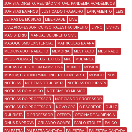
JURISTA; DIREITO; REUNIÃO VIRTUAL; PANDEMIA; ACADÊMICOS
JURISTAS BAIANOS
JUSTIÇA DO TRABALHO
LANÇAMENTO
LEIS
LETRAS DE MÚSICAS
LIBERDADE
LIVE
LIVE; PROFESSOR; CURSO; PALESTRA; DIREITO
LIVRO
LIVROS
MAGISTÉRIO
MANUAL DE DIREITO CIVIL
MASOQUISMO EXISTENCIAL
MATRICULAS BAIANA
MEDICINA DO TRABALHO
MEMÓRIA.
MESTRADO
MESTRADO.
MEUS POEMAS
MEUS TEXTOS
MPB
MUDANÇA
MUITAS FACES DE UM PAMPLONA
MUNDO
MÚSICA
MÚSICA; CROONERSINCONCERT; CLIPE; ARTE
MÚSICO
NÓS
NOTÍCIAS
NOTICIAS DO JURISTA
NOTÍCIAS DO JURISTA
NOTICIAS DO MÚSICO
NOTÍCIAS DO MÚSICO
NOTICIAS DO PROFESSOR
NOTÍCIAS DO PROFESSOR
NOTÍCIAS DO PROFESSOR.
NOVO CPC
O ESCRITOR
O JUIZ
O JURISTA
O PROFESSOR
OFERTA
OFICINA DE AUDIÊNCIA.
ÔNUS DA PROVA
ORLANDO GOMES
PABLO STOLZE
PALCO .
PALESTRA
PALESTRA CANTADA
PALESTRA.
PALESTRA-CANTADA