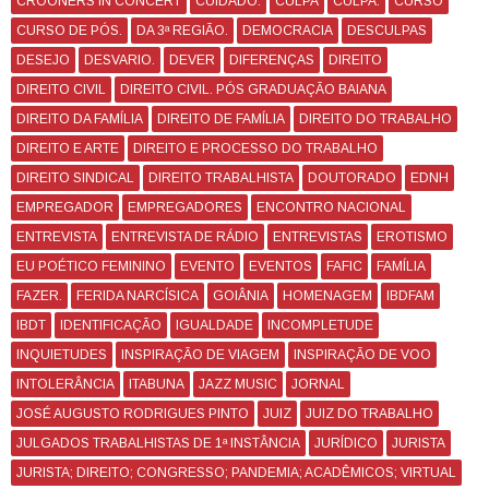
CROONERS IN CONCERT
CUIDADO.
CULPA
CULPA.
CURSO
CURSO DE PÓS.
DA 3ª REGIÃO.
DEMOCRACIA
DESCULPAS
DESEJO
DESVARIO.
DEVER
DIFERENÇAS
DIREITO
DIREITO CIVIL
DIREITO CIVIL. PÓS GRADUAÇÃO BAIANA
DIREITO DA FAMÍLIA
DIREITO DE FAMÍLIA
DIREITO DO TRABALHO
DIREITO E ARTE
DIREITO E PROCESSO DO TRABALHO
DIREITO SINDICAL
DIREITO TRABALHISTA
DOUTORADO
EDNH
EMPREGADOR
EMPREGADORES
ENCONTRO NACIONAL
ENTREVISTA
ENTREVISTA DE RÁDIO
ENTREVISTAS
EROTISMO
EU POÉTICO FEMININO
EVENTO
EVENTOS
FAFIC
FAMÍLIA
FAZER.
FERIDA NARCÍSICA
GOIÂNIA
HOMENAGEM
IBDFAM
IBDT
IDENTIFICAÇÃO
IGUALDADE
INCOMPLETUDE
INQUIETUDES
INSPIRAÇÃO DE VIAGEM
INSPIRAÇÃO DE VOO
INTOLERÂNCIA
ITABUNA
JAZZ MUSIC
JORNAL
JOSÉ AUGUSTO RODRIGUES PINTO
JUIZ
JUIZ DO TRABALHO
JULGADOS TRABALHISTAS DE 1ª INSTÂNCIA
JURÍDICO
JURISTA
JURISTA; DIREITO; CONGRESSO; PANDEMIA; ACADÊMICOS; VIRTUAL