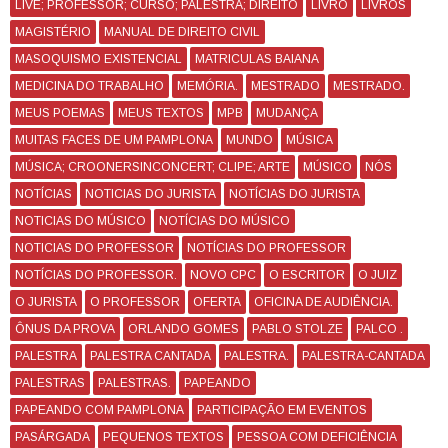
LIVE; PROFESSOR; CURSO; PALESTRA; DIREITO
LIVRO
LIVROS
MAGISTÉRIO
MANUAL DE DIREITO CIVIL
MASOQUISMO EXISTENCIAL
MATRICULAS BAIANA
MEDICINA DO TRABALHO
MEMÓRIA.
MESTRADO
MESTRADO.
MEUS POEMAS
MEUS TEXTOS
MPB
MUDANÇA
MUITAS FACES DE UM PAMPLONA
MUNDO
MÚSICA
MÚSICA; CROONERSINCONCERT; CLIPE; ARTE
MÚSICO
NÓS
NOTÍCIAS
NOTICIAS DO JURISTA
NOTÍCIAS DO JURISTA
NOTICIAS DO MÚSICO
NOTÍCIAS DO MÚSICO
NOTICIAS DO PROFESSOR
NOTÍCIAS DO PROFESSOR
NOTÍCIAS DO PROFESSOR.
NOVO CPC
O ESCRITOR
O JUIZ
O JURISTA
O PROFESSOR
OFERTA
OFICINA DE AUDIÊNCIA.
ÔNUS DA PROVA
ORLANDO GOMES
PABLO STOLZE
PALCO .
PALESTRA
PALESTRA CANTADA
PALESTRA.
PALESTRA-CANTADA
PALESTRAS
PALESTRAS.
PAPEANDO
PAPEANDO COM PAMPLONA
PARTICIPAÇÃO EM EVENTOS
PASÁRGADA
PEQUENOS TEXTOS
PESSOA COM DEFICIÊNCIA