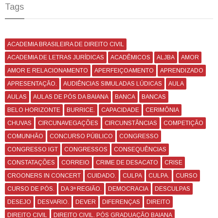
Tags
ACADEMIA BRASILEIRA DE DIREITO CIVIL
ACADEMIA DE LETRAS JURÍDICAS
ACADÊMICOS
ALJBA
AMOR
AMOR E RELACIONAMENTO
APERFEIÇOAMENTO
APRENDIZADO
APRESENTAÇÃO.
AUDIÊNCIAS SIMULADAS LÚDICAS
AULA
AULAS
AULAS DE PÓS DA BAIANA
BANCA
BANCAS
BELO HORIZONTE
BURRICE.
CAPACIDADE
CERIMÔNIA
CHUVAS
CIRCUNAVEGAÇÕES
CIRCUNSTÂNCIAS
COMPETIÇÃO
COMUNHÃO
CONCURSO PÚBLICO
CONGRESSO
CONGRESSO IGT
CONGRESSOS
CONSEQUÊNCIAS
CONSTATAÇÕES
CORREIO
CRIME DE DESACATO
CRISE
CROONERS IN CONCERT
CUIDADO.
CULPA
CULPA.
CURSO
CURSO DE PÓS.
DA 3ª REGIÃO.
DEMOCRACIA
DESCULPAS
DESEJO
DESVARIO.
DEVER
DIFERENÇAS
DIREITO
DIREITO CIVIL
DIREITO CIVIL. PÓS GRADUAÇÃO BAIANA