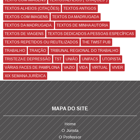
TEXTO COM IMAGENS
TEXTOS ALHEIOS ("CITAÇÕES")
TEXTOS ALHEIOS (CITAÇÕES)
TEXTOS ANTIGOS
TEXTOS COM IMAGENS
TEXTOS DA MADRUGADA
TEXTOS DA MADRUGADA.
TEXTOS DE MINHA AUTORIA
TEXTOS DE VIAGENS
TEXTOS DEDICADOS A PESSOAS ESPECÍFICAS
TEXTOS REPETIDOS OU REUTILIZADOS
THE TWIST PUB
TRABALHO
TRAIÇÃO
TRIBUNAL REGIONAL DO TRABALHO
TRISTEZA E DEPRESSÃO
TST
UNIÃO
UNIFACS
UTOPISTA
VÁRIAS FACES DE PAMPLONA
VAZIO
VIDA
VIRTUAL
VIVER
XIX SEMANA JURÍDICA
MAPA DO SITE
Home
O Jurista
O Professor