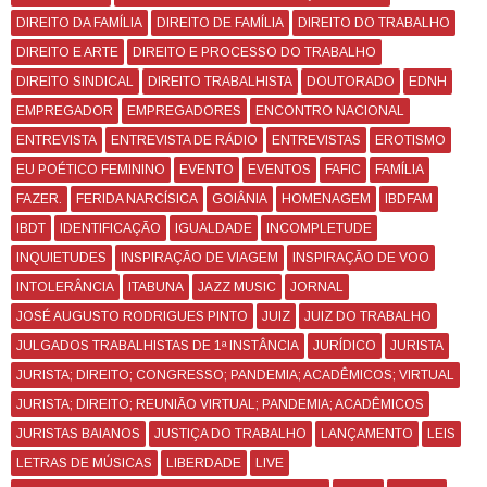
DIREITO DA FAMÍLIA
DIREITO DE FAMÍLIA
DIREITO DO TRABALHO
DIREITO E ARTE
DIREITO E PROCESSO DO TRABALHO
DIREITO SINDICAL
DIREITO TRABALHISTA
DOUTORADO
EDNH
EMPREGADOR
EMPREGADORES
ENCONTRO NACIONAL
ENTREVISTA
ENTREVISTA DE RÁDIO
ENTREVISTAS
EROTISMO
EU POÉTICO FEMININO
EVENTO
EVENTOS
FAFIC
FAMÍLIA
FAZER.
FERIDA NARCÍSICA
GOIÂNIA
HOMENAGEM
IBDFAM
IBDT
IDENTIFICAÇÃO
IGUALDADE
INCOMPLETUDE
INQUIETUDES
INSPIRAÇÃO DE VIAGEM
INSPIRAÇÃO DE VOO
INTOLERÂNCIA
ITABUNA
JAZZ MUSIC
JORNAL
JOSÉ AUGUSTO RODRIGUES PINTO
JUIZ
JUIZ DO TRABALHO
JULGADOS TRABALHISTAS DE 1ª INSTÂNCIA
JURÍDICO
JURISTA
JURISTA; DIREITO; CONGRESSO; PANDEMIA; ACADÊMICOS; VIRTUAL
JURISTA; DIREITO; REUNIÃO VIRTUAL; PANDEMIA; ACADÊMICOS
JURISTAS BAIANOS
JUSTIÇA DO TRABALHO
LANÇAMENTO
LEIS
LETRAS DE MÚSICAS
LIBERDADE
LIVE