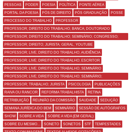
PESSOAS
PODER
POESIA
POLÍTICA
PONTE AÉREA
PORTAL DA POESIA
PÓS DE DIREITO
PÓS GRADUAÇÃO
POSSE
PROCESSO DO TRABALHO
PROFESSOR
PROFESSOR; DIREITO DO TRABALHO; BANCA; DOUTORADO
PROFESSOR; DIREITO DO TRABALHO; SEMINÁRIO; CONGRESSO;
CURSO
PROFESSOR; DIREITO; JURISTA; GERAL; YOUTUBE
PROFESSOR; LIVE; DIREITO DO TRABALHO; AUDIÊNCIA
PROFESSOR; LIVE; DIREITO DO TRABALHO; ESCRITOR
PROFESSOR; LIVE; DIREITO DO TRABALHO; SEMINÁRIO
PROFESSOR; LIVE; DIREITO DO TRABALHO; SEMINÁRIO;
CONGRESSO
PROFESSOR; TRABALHO; JURISTA
PSICOLOGIA
PUBLICAÇÕES
RAIVA OU RANCOR
REFORMA TRABALHISTA
RETINA
RETRIBUIÇÃO
REUNIÃO DA COMISSÃO
SAUDADE
SEDUÇÃO
SEMANA JURÍDICA DO BEM
SEMINÁRIO
SESSÃO DE AUTÓGRAFOS
SHOW
SOBRE A VIDA
SOBRE A VIDA (EM GERAL)
SOBRE EU MESMO...
SONETO
SONETOS
STF
TEMPESTADES