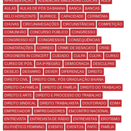
APRESENTAÇÃO.
AUDIÊNCIAS SIMULADAS LÚDICAS
AULA
AULAS
AULAS DE PÓS DA BAIANA
BANCA
BANCAS
BELO HORIZONTE
BURRICE.
CAPACIDADE
CERIMÔNIA
CHUVAS
CIRCUNAVEGAÇÕES
CIRCUNSTÂNCIAS
COMPETIÇÃO
COMUNHÃO
CONCURSO PÚBLICO
CONGRESSO
CONGRESSO IGT
CONGRESSOS
CONSEQUÊNCIAS
CONSTATAÇÕES
CORREIO
CRIME DE DESACATO
CRISE
CROONERS IN CONCERT
CUIDADO.
CULPA
CULPA.
CURSO
CURSO DE PÓS.
DA 3ª REGIÃO.
DEMOCRACIA
DESCULPAS
DESEJO
DESVARIO.
DEVER
DIFERENÇAS
DIREITO
DIREITO CIVIL
DIREITO CIVIL. PÓS GRADUAÇÃO BAIANA
DIREITO DA FAMÍLIA
DIREITO DE FAMÍLIA
DIREITO DO TRABALHO
DIREITO E ARTE
DIREITO E PROCESSO DO TRABALHO
DIREITO SINDICAL
DIREITO TRABALHISTA
DOUTORADO
EDNH
EMPREGADOR
EMPREGADORES
ENCONTRO NACIONAL
ENTREVISTA
ENTREVISTA DE RÁDIO
ENTREVISTAS
EROTISMO
EU POÉTICO FEMININO
EVENTO
EVENTOS
FAFIC
FAMÍLIA