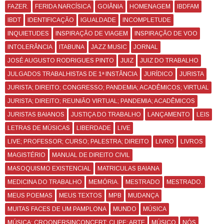
FAZER.
FERIDA NARCÍSICA
GOIÂNIA
HOMENAGEM
IBDFAM
IBDT
IDENTIFICAÇÃO
IGUALDADE
INCOMPLETUDE
INQUIETUDES
INSPIRAÇÃO DE VIAGEM
INSPIRAÇÃO DE VOO
INTOLERÂNCIA
ITABUNA
JAZZ MUSIC
JORNAL
JOSÉ AUGUSTO RODRIGUES PINTO
JUIZ
JUIZ DO TRABALHO
JULGADOS TRABALHISTAS DE 1ª INSTÂNCIA
JURÍDICO
JURISTA
JURISTA; DIREITO; CONGRESSO; PANDEMIA; ACADÊMICOS; VIRTUAL
JURISTA; DIREITO; REUNIÃO VIRTUAL; PANDEMIA; ACADÊMICOS
JURISTAS BAIANOS
JUSTIÇA DO TRABALHO
LANÇAMENTO
LEIS
LETRAS DE MÚSICAS
LIBERDADE
LIVE
LIVE; PROFESSOR; CURSO; PALESTRA; DIREITO
LIVRO
LIVROS
MAGISTÉRIO
MANUAL DE DIREITO CIVIL
MASOQUISMO EXISTENCIAL
MATRICULAS BAIANA
MEDICINA DO TRABALHO
MEMÓRIA.
MESTRADO
MESTRADO.
MEUS POEMAS
MEUS TEXTOS
MPB
MUDANÇA
MUITAS FACES DE UM PAMPLONA
MUNDO
MÚSICA
MÚSICA; CROONERSINCONCERT; CLIPE; ARTE
MÚSICO
NÓS