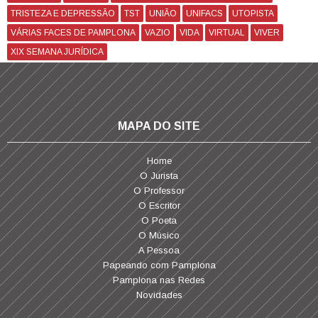
TRISTEZA E DEPRESSÃO
TST
UNIÃO
UNIFACS
UTOPISTA
VÁRIAS FACES DE PAMPLONA
VAZIO
VIDA
VIRTUAL
VIVER
XIX SEMANA JURÍDICA
MAPA DO SITE
Home
O Jurista
O Professor
O Escritor
O Poeta
O Músico
A Pessoa
Papeando com Pamplona
Pamplona nas Redes
Novidades