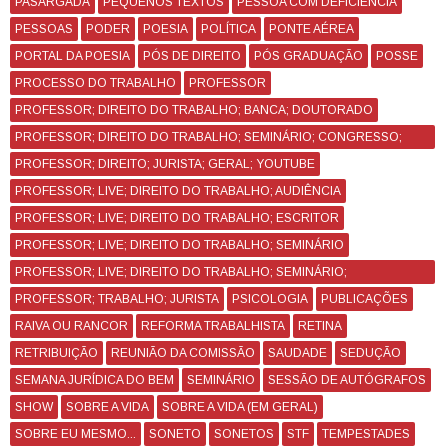
PASÁRGADA
PEQUENOS TEXTOS
PESSOA COM DEFICIÊNCIA
PESSOAS
PODER
POESIA
POLÍTICA
PONTE AÉREA
PORTAL DA POESIA
PÓS DE DIREITO
PÓS GRADUAÇÃO
POSSE
PROCESSO DO TRABALHO
PROFESSOR
PROFESSOR; DIREITO DO TRABALHO; BANCA; DOUTORADO
PROFESSOR; DIREITO DO TRABALHO; SEMINÁRIO; CONGRESSO;
CURSO
PROFESSOR; DIREITO; JURISTA; GERAL; YOUTUBE
PROFESSOR; LIVE; DIREITO DO TRABALHO; AUDIÊNCIA
PROFESSOR; LIVE; DIREITO DO TRABALHO; ESCRITOR
PROFESSOR; LIVE; DIREITO DO TRABALHO; SEMINÁRIO
PROFESSOR; LIVE; DIREITO DO TRABALHO; SEMINÁRIO;
CONGRESSO
PROFESSOR; TRABALHO; JURISTA
PSICOLOGIA
PUBLICAÇÕES
RAIVA OU RANCOR
REFORMA TRABALHISTA
RETINA
RETRIBUIÇÃO
REUNIÃO DA COMISSÃO
SAUDADE
SEDUÇÃO
SEMANA JURÍDICA DO BEM
SEMINÁRIO
SESSÃO DE AUTÓGRAFOS
SHOW
SOBRE A VIDA
SOBRE A VIDA (EM GERAL)
SOBRE EU MESMO...
SONETO
SONETOS
STF
TEMPESTADES