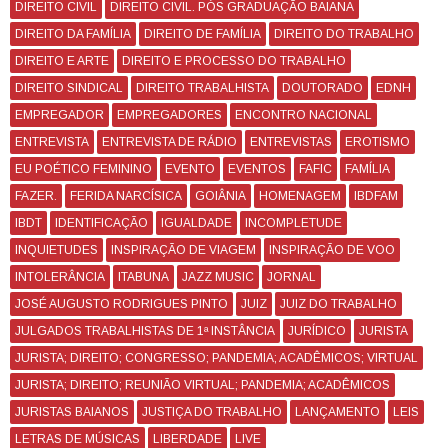
DIREITO CIVIL
DIREITO CIVIL. PÓS GRADUAÇÃO BAIANA
DIREITO DA FAMÍLIA
DIREITO DE FAMÍLIA
DIREITO DO TRABALHO
DIREITO E ARTE
DIREITO E PROCESSO DO TRABALHO
DIREITO SINDICAL
DIREITO TRABALHISTA
DOUTORADO
EDNH
EMPREGADOR
EMPREGADORES
ENCONTRO NACIONAL
ENTREVISTA
ENTREVISTA DE RÁDIO
ENTREVISTAS
EROTISMO
EU POÉTICO FEMININO
EVENTO
EVENTOS
FAFIC
FAMÍLIA
FAZER.
FERIDA NARCÍSICA
GOIÂNIA
HOMENAGEM
IBDFAM
IBDT
IDENTIFICAÇÃO
IGUALDADE
INCOMPLETUDE
INQUIETUDES
INSPIRAÇÃO DE VIAGEM
INSPIRAÇÃO DE VOO
INTOLERÂNCIA
ITABUNA
JAZZ MUSIC
JORNAL
JOSÉ AUGUSTO RODRIGUES PINTO
JUIZ
JUIZ DO TRABALHO
JULGADOS TRABALHISTAS DE 1ª INSTÂNCIA
JURÍDICO
JURISTA
JURISTA; DIREITO; CONGRESSO; PANDEMIA; ACADÊMICOS; VIRTUAL
JURISTA; DIREITO; REUNIÃO VIRTUAL; PANDEMIA; ACADÊMICOS
JURISTAS BAIANOS
JUSTIÇA DO TRABALHO
LANÇAMENTO
LEIS
LETRAS DE MÚSICAS
LIBERDADE
LIVE