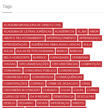
Tags
ACADEMIA BRASILEIRA DE DIREITO CIVIL
ACADEMIA DE LETRAS JURÍDICAS
ACADÊMICOS
ALJBA
AMOR
AMOR E RELACIONAMENTO
APERFEIÇOAMENTO
APRENDIZADO
APRESENTAÇÃO.
AUDIÊNCIAS SIMULADAS LÚDICAS
AULA
AULAS
AULAS DE PÓS DA BAIANA
BANCA
BANCAS
BELO HORIZONTE
BURRICE.
CAPACIDADE
CERIMÔNIA
CHUVAS
CIRCUNAVEGAÇÕES
CIRCUNSTÂNCIAS
COMPETIÇÃO
COMUNHÃO
CONCURSO PÚBLICO
CONGRESSO
CONGRESSO IGT
CONGRESSOS
CONSEQUÊNCIAS
CONSTATAÇÕES
CORREIO
CRIME DE DESACATO
CRISE
CROONERS IN CONCERT
CUIDADO.
CULPA
CULPA.
CURSO
CURSO DE PÓS.
DA 3ª REGIÃO.
DEMOCRACIA
DESCULPAS
DESEJO
DESVARIO.
DEVER
DIFERENÇAS
DIREITO