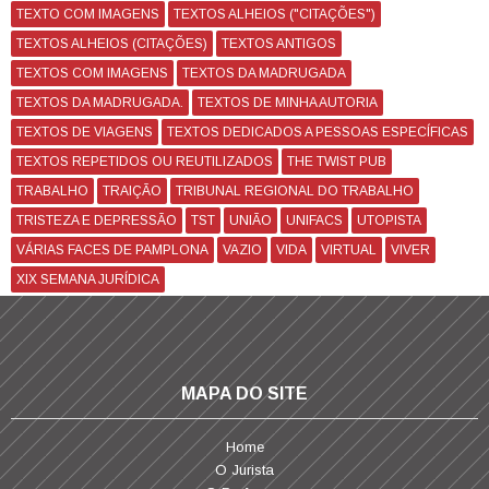
TEXTO COM IMAGENS
TEXTOS ALHEIOS ("CITAÇÕES")
TEXTOS ALHEIOS (CITAÇÕES)
TEXTOS ANTIGOS
TEXTOS COM IMAGENS
TEXTOS DA MADRUGADA
TEXTOS DA MADRUGADA.
TEXTOS DE MINHA AUTORIA
TEXTOS DE VIAGENS
TEXTOS DEDICADOS A PESSOAS ESPECÍFICAS
TEXTOS REPETIDOS OU REUTILIZADOS
THE TWIST PUB
TRABALHO
TRAIÇÃO
TRIBUNAL REGIONAL DO TRABALHO
TRISTEZA E DEPRESSÃO
TST
UNIÃO
UNIFACS
UTOPISTA
VÁRIAS FACES DE PAMPLONA
VAZIO
VIDA
VIRTUAL
VIVER
XIX SEMANA JURÍDICA
MAPA DO SITE
Home
O Jurista