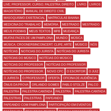
LIVE; PROFESSOR; CURSO; PALESTRA; DIREITO
LIVRO
LIVROS
MAGISTÉRIO
MANUAL DE DIREITO CIVIL
MASOQUISMO EXISTENCIAL
MATRICULAS BAIANA
MEDICINA DO TRABALHO
MEMÓRIA.
MESTRADO
MESTRADO.
MEUS POEMAS
MEUS TEXTOS
MPB
MUDANÇA
MUITAS FACES DE UM PAMPLONA
MUNDO
MÚSICA
MÚSICA; CROONERSINCONCERT; CLIPE; ARTE
MÚSICO
NÓS
NOTÍCIAS
NOTICIAS DO JURISTA
NOTÍCIAS DO JURISTA
NOTICIAS DO MÚSICO
NOTÍCIAS DO MÚSICO
NOTICIAS DO PROFESSOR
NOTÍCIAS DO PROFESSOR
NOTÍCIAS DO PROFESSOR.
NOVO CPC
O ESCRITOR
O JUIZ
O JURISTA
O PROFESSOR
OFERTA
OFICINA DE AUDIÊNCIA.
ÔNUS DA PROVA
ORLANDO GOMES
PABLO STOLZE
PALCO .
PALESTRA
PALESTRA CANTADA
PALESTRA.
PALESTRA-CANTADA
PALESTRAS
PALESTRAS.
PAPEANDO
PAPEANDO COM PAMPLONA
PARTICIPAÇÃO EM EVENTOS