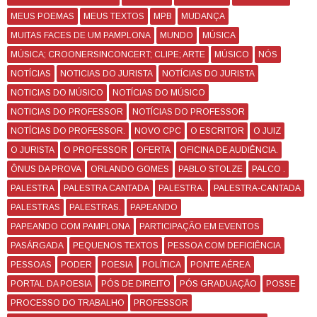
MEUS POEMAS
MEUS TEXTOS
MPB
MUDANÇA
MUITAS FACES DE UM PAMPLONA
MUNDO
MÚSICA
MÚSICA; CROONERSINCONCERT; CLIPE; ARTE
MÚSICO
NÓS
NOTÍCIAS
NOTICIAS DO JURISTA
NOTÍCIAS DO JURISTA
NOTICIAS DO MÚSICO
NOTÍCIAS DO MÚSICO
NOTICIAS DO PROFESSOR
NOTÍCIAS DO PROFESSOR
NOTÍCIAS DO PROFESSOR.
NOVO CPC
O ESCRITOR
O JUIZ
O JURISTA
O PROFESSOR
OFERTA
OFICINA DE AUDIÊNCIA.
ÔNUS DA PROVA
ORLANDO GOMES
PABLO STOLZE
PALCO .
PALESTRA
PALESTRA CANTADA
PALESTRA.
PALESTRA-CANTADA
PALESTRAS
PALESTRAS.
PAPEANDO
PAPEANDO COM PAMPLONA
PARTICIPAÇÃO EM EVENTOS
PASÁRGADA
PEQUENOS TEXTOS
PESSOA COM DEFICIÊNCIA
PESSOAS
PODER
POESIA
POLÍTICA
PONTE AÉREA
PORTAL DA POESIA
PÓS DE DIREITO
PÓS GRADUAÇÃO
POSSE
PROCESSO DO TRABALHO
PROFESSOR