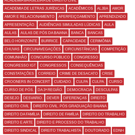
ACADEMIA BRASILEIRA DE DIREITO CIVIL
ACADEMIA DE LETRAS JURÍDICAS
ACADÊMICOS
ALJBA
AMOR
AMOR E RELACIONAMENTO
APERFEIÇOAMENTO
APRENDIZADO
APRESENTAÇÃO.
AUDIÊNCIAS SIMULADAS LÚDICAS
AULA
AULAS
AULAS DE PÓS DA BAIANA
BANCA
BANCAS
BELO HORIZONTE
BURRICE.
CAPACIDADE
CERIMÔNIA
CHUVAS
CIRCUNAVEGAÇÕES
CIRCUNSTÂNCIAS
COMPETIÇÃO
COMUNHÃO
CONCURSO PÚBLICO
CONGRESSO
CONGRESSO IGT
CONGRESSOS
CONSEQUÊNCIAS
CONSTATAÇÕES
CORREIO
CRIME DE DESACATO
CRISE
CROONERS IN CONCERT
CUIDADO.
CULPA
CULPA.
CURSO
CURSO DE PÓS.
DA 3ª REGIÃO.
DEMOCRACIA
DESCULPAS
DESEJO
DESVARIO.
DEVER
DIFERENÇAS
DIREITO
DIREITO CIVIL
DIREITO CIVIL. PÓS GRADUAÇÃO BAIANA
DIREITO DA FAMÍLIA
DIREITO DE FAMÍLIA
DIREITO DO TRABALHO
DIREITO E ARTE
DIREITO E PROCESSO DO TRABALHO
DIREITO SINDICAL
DIREITO TRABALHISTA
DOUTORADO
EDNH