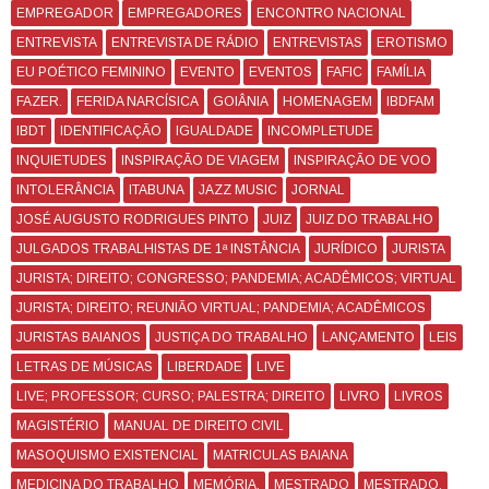
EMPREGADOR
EMPREGADORES
ENCONTRO NACIONAL
ENTREVISTA
ENTREVISTA DE RÁDIO
ENTREVISTAS
EROTISMO
EU POÉTICO FEMININO
EVENTO
EVENTOS
FAFIC
FAMÍLIA
FAZER.
FERIDA NARCÍSICA
GOIÂNIA
HOMENAGEM
IBDFAM
IBDT
IDENTIFICAÇÃO
IGUALDADE
INCOMPLETUDE
INQUIETUDES
INSPIRAÇÃO DE VIAGEM
INSPIRAÇÃO DE VOO
INTOLERÂNCIA
ITABUNA
JAZZ MUSIC
JORNAL
JOSÉ AUGUSTO RODRIGUES PINTO
JUIZ
JUIZ DO TRABALHO
JULGADOS TRABALHISTAS DE 1ª INSTÂNCIA
JURÍDICO
JURISTA
JURISTA; DIREITO; CONGRESSO; PANDEMIA; ACADÊMICOS; VIRTUAL
JURISTA; DIREITO; REUNIÃO VIRTUAL; PANDEMIA; ACADÊMICOS
JURISTAS BAIANOS
JUSTIÇA DO TRABALHO
LANÇAMENTO
LEIS
LETRAS DE MÚSICAS
LIBERDADE
LIVE
LIVE; PROFESSOR; CURSO; PALESTRA; DIREITO
LIVRO
LIVROS
MAGISTÉRIO
MANUAL DE DIREITO CIVIL
MASOQUISMO EXISTENCIAL
MATRICULAS BAIANA
MEDICINA DO TRABALHO
MEMÓRIA.
MESTRADO
MESTRADO.