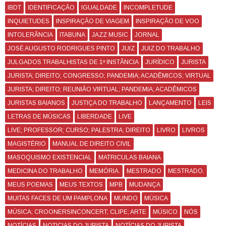
IBDT
IDENTIFICAÇÃO
IGUALDADE
INCOMPLETUDE
INQUIETUDES
INSPIRAÇÃO DE VIAGEM
INSPIRAÇÃO DE VOO
INTOLERÂNCIA
ITABUNA
JAZZ MUSIC
JORNAL
JOSÉ AUGUSTO RODRIGUES PINTO
JUIZ
JUIZ DO TRABALHO
JULGADOS TRABALHISTAS DE 1ª INSTÂNCIA
JURÍDICO
JURISTA
JURISTA; DIREITO; CONGRESSO; PANDEMIA; ACADÊMICOS; VIRTUAL
JURISTA; DIREITO; REUNIÃO VIRTUAL; PANDEMIA; ACADÊMICOS
JURISTAS BAIANOS
JUSTIÇA DO TRABALHO
LANÇAMENTO
LEIS
LETRAS DE MÚSICAS
LIBERDADE
LIVE
LIVE; PROFESSOR; CURSO; PALESTRA; DIREITO
LIVRO
LIVROS
MAGISTÉRIO
MANUAL DE DIREITO CIVIL
MASOQUISMO EXISTENCIAL
MATRICULAS BAIANA
MEDICINA DO TRABALHO
MEMÓRIA.
MESTRADO
MESTRADO.
MEUS POEMAS
MEUS TEXTOS
MPB
MUDANÇA
MUITAS FACES DE UM PAMPLONA
MUNDO
MÚSICA
MÚSICA; CROONERSINCONCERT; CLIPE; ARTE
MÚSICO
NÓS
NOTÍCIAS
NOTICIAS DO JURISTA
NOTÍCIAS DO JURISTA