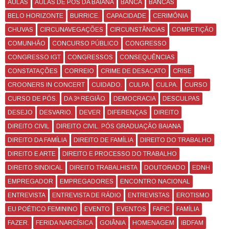
AULAS
AULAS DE PÓS DA BAIANA
BANCA
BANCAS
BELO HORIZONTE
BURRICE.
CAPACIDADE
CERIMÔNIA
CHUVAS
CIRCUNAVEGAÇÕES
CIRCUNSTÂNCIAS
COMPETIÇÃO
COMUNHÃO
CONCURSO PÚBLICO
CONGRESSO
CONGRESSO IGT
CONGRESSOS
CONSEQUÊNCIAS
CONSTATAÇÕES
CORREIO
CRIME DE DESACATO
CRISE
CROONERS IN CONCERT
CUIDADO.
CULPA
CULPA.
CURSO
CURSO DE PÓS.
DA 3ª REGIÃO.
DEMOCRACIA
DESCULPAS
DESEJO
DESVARIO.
DEVER
DIFERENÇAS
DIREITO
DIREITO CIVIL
DIREITO CIVIL. PÓS GRADUAÇÃO BAIANA
DIREITO DA FAMÍLIA
DIREITO DE FAMÍLIA
DIREITO DO TRABALHO
DIREITO E ARTE
DIREITO E PROCESSO DO TRABALHO
DIREITO SINDICAL
DIREITO TRABALHISTA
DOUTORADO
EDNH
EMPREGADOR
EMPREGADORES
ENCONTRO NACIONAL
ENTREVISTA
ENTREVISTA DE RÁDIO
ENTREVISTAS
EROTISMO
EU POÉTICO FEMININO
EVENTO
EVENTOS
FAFIC
FAMÍLIA
FAZER.
FERIDA NARCÍSICA
GOIÂNIA
HOMENAGEM
IBDFAM