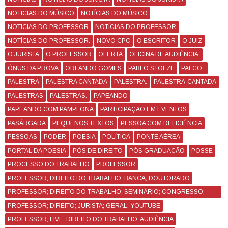
NOTICIAS DO MÚSICO
NOTÍCIAS DO MÚSICO
NOTICIAS DO PROFESSOR
NOTÍCIAS DO PROFESSOR
NOTÍCIAS DO PROFESSOR.
NOVO CPC
O ESCRITOR
O JUIZ
O JURISTA
O PROFESSOR
OFERTA
OFICINA DE AUDIÊNCIA.
ÔNUS DA PROVA
ORLANDO GOMES
PABLO STOLZE
PALCO .
PALESTRA
PALESTRA CANTADA
PALESTRA.
PALESTRA-CANTADA
PALESTRAS
PALESTRAS.
PAPEANDO
PAPEANDO COM PAMPLONA
PARTICIPAÇÃO EM EVENTOS
PASÁRGADA
PEQUENOS TEXTOS
PESSOA COM DEFICIÊNCIA
PESSOAS
PODER
POESIA
POLÍTICA
PONTE AÉREA
PORTAL DA POESIA
PÓS DE DIREITO
PÓS GRADUAÇÃO
POSSE
PROCESSO DO TRABALHO
PROFESSOR
PROFESSOR; DIREITO DO TRABALHO; BANCA; DOUTORADO
PROFESSOR; DIREITO DO TRABALHO; SEMINÁRIO; CONGRESSO;
CURSO
PROFESSOR; DIREITO; JURISTA; GERAL; YOUTUBE
PROFESSOR; LIVE; DIREITO DO TRABALHO; AUDIÊNCIA