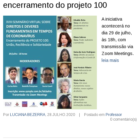
encerramento do projeto 100
A iniciativa
acontecerá no
dia 29 de julho,
às 18h, com
transmissão via
Zoom Meetings.
leia mais
Por
LUCIANA BEZERRA
,
28.JULHO.2020
|
Postado em
Professor
0 comentário(s)