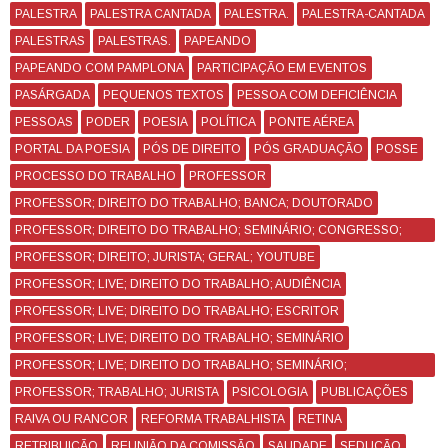
PALESTRA
PALESTRA CANTADA
PALESTRA.
PALESTRA-CANTADA
PALESTRAS
PALESTRAS.
PAPEANDO
PAPEANDO COM PAMPLONA
PARTICIPAÇÃO EM EVENTOS
PASÁRGADA
PEQUENOS TEXTOS
PESSOA COM DEFICIÊNCIA
PESSOAS
PODER
POESIA
POLÍTICA
PONTE AÉREA
PORTAL DA POESIA
PÓS DE DIREITO
PÓS GRADUAÇÃO
POSSE
PROCESSO DO TRABALHO
PROFESSOR
PROFESSOR; DIREITO DO TRABALHO; BANCA; DOUTORADO
PROFESSOR; DIREITO DO TRABALHO; SEMINÁRIO; CONGRESSO;
CURSO
PROFESSOR; DIREITO; JURISTA; GERAL; YOUTUBE
PROFESSOR; LIVE; DIREITO DO TRABALHO; AUDIÊNCIA
PROFESSOR; LIVE; DIREITO DO TRABALHO; ESCRITOR
PROFESSOR; LIVE; DIREITO DO TRABALHO; SEMINÁRIO
PROFESSOR; LIVE; DIREITO DO TRABALHO; SEMINÁRIO;
CONGRESSO
PROFESSOR; TRABALHO; JURISTA
PSICOLOGIA
PUBLICAÇÕES
RAIVA OU RANCOR
REFORMA TRABALHISTA
RETINA
RETRIBUIÇÃO
REUNIÃO DA COMISSÃO
SAUDADE
SEDUÇÃO