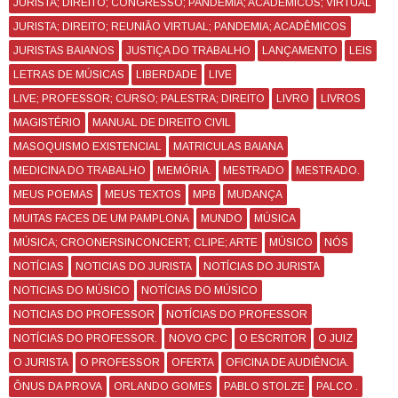
JURISTA; DIREITO; CONGRESSO; PANDEMIA; ACADÊMICOS; VIRTUAL
JURISTA; DIREITO; REUNIÃO VIRTUAL; PANDEMIA; ACADÊMICOS
JURISTAS BAIANOS
JUSTIÇA DO TRABALHO
LANÇAMENTO
LEIS
LETRAS DE MÚSICAS
LIBERDADE
LIVE
LIVE; PROFESSOR; CURSO; PALESTRA; DIREITO
LIVRO
LIVROS
MAGISTÉRIO
MANUAL DE DIREITO CIVIL
MASOQUISMO EXISTENCIAL
MATRICULAS BAIANA
MEDICINA DO TRABALHO
MEMÓRIA.
MESTRADO
MESTRADO.
MEUS POEMAS
MEUS TEXTOS
MPB
MUDANÇA
MUITAS FACES DE UM PAMPLONA
MUNDO
MÚSICA
MÚSICA; CROONERSINCONCERT; CLIPE; ARTE
MÚSICO
NÓS
NOTÍCIAS
NOTICIAS DO JURISTA
NOTÍCIAS DO JURISTA
NOTICIAS DO MÚSICO
NOTÍCIAS DO MÚSICO
NOTICIAS DO PROFESSOR
NOTÍCIAS DO PROFESSOR
NOTÍCIAS DO PROFESSOR.
NOVO CPC
O ESCRITOR
O JUIZ
O JURISTA
O PROFESSOR
OFERTA
OFICINA DE AUDIÊNCIA.
ÔNUS DA PROVA
ORLANDO GOMES
PABLO STOLZE
PALCO .