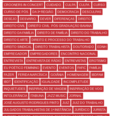
CROONERS IN CONCERT
CUIDADO.
CULPA
CULPA.
CURSO
CURSO DE PÓS.
DA 3ª REGIÃO.
DEMOCRACIA
DESCULPAS
DESEJO
DESVARIO.
DEVER
DIFERENÇAS
DIREITO
DIREITO CIVIL
DIREITO CIVIL. PÓS GRADUAÇÃO BAIANA
DIREITO DA FAMÍLIA
DIREITO DE FAMÍLIA
DIREITO DO TRABALHO
DIREITO E ARTE
DIREITO E PROCESSO DO TRABALHO
DIREITO SINDICAL
DIREITO TRABALHISTA
DOUTORADO
EDNH
EMPREGADOR
EMPREGADORES
ENCONTRO NACIONAL
ENTREVISTA
ENTREVISTA DE RÁDIO
ENTREVISTAS
EROTISMO
EU POÉTICO FEMININO
EVENTO
EVENTOS
FAFIC
FAMÍLIA
FAZER.
FERIDA NARCÍSICA
GOIÂNIA
HOMENAGEM
IBDFAM
IBDT
IDENTIFICAÇÃO
IGUALDADE
INCOMPLETUDE
INQUIETUDES
INSPIRAÇÃO DE VIAGEM
INSPIRAÇÃO DE VOO
INTOLERÂNCIA
ITABUNA
JAZZ MUSIC
JORNAL
JOSÉ AUGUSTO RODRIGUES PINTO
JUIZ
JUIZ DO TRABALHO
JULGADOS TRABALHISTAS DE 1ª INSTÂNCIA
JURÍDICO
JURISTA