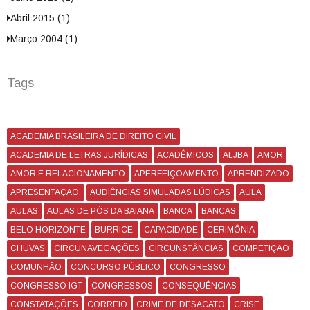
Abril 2015 (1)
Março 2004 (1)
Tags
ACADEMIA BRASILEIRA DE DIREITO CIVIL
ACADEMIA DE LETRAS JURÍDICAS
ACADÊMICOS
ALJBA
AMOR
AMOR E RELACIONAMENTO
APERFEIÇOAMENTO
APRENDIZADO
APRESENTAÇÃO.
AUDIÊNCIAS SIMULADAS LÚDICAS
AULA
AULAS
AULAS DE PÓS DA BAIANA
BANCA
BANCAS
BELO HORIZONTE
BURRICE.
CAPACIDADE
CERIMÔNIA
CHUVAS
CIRCUNAVEGAÇÕES
CIRCUNSTÂNCIAS
COMPETIÇÃO
COMUNHÃO
CONCURSO PÚBLICO
CONGRESSO
CONGRESSO IGT
CONGRESSOS
CONSEQUÊNCIAS
CONSTATAÇÕES
CORREIO
CRIME DE DESACATO
CRISE