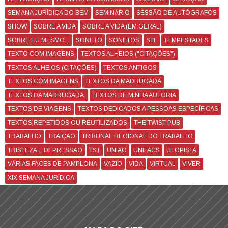
SEMANA JURÍDICA DO BEM
SEMINÁRIO
SESSÃO DE AUTÓGRAFOS
SHOW
SOBRE A VIDA
SOBRE A VIDA (EM GERAL)
SOBRE EU MESMO...
SONETO
SONETOS
STF
TEMPESTADES
TEXTO COM IMAGENS
TEXTOS ALHEIOS ("CITAÇÕES")
TEXTOS ALHEIOS (CITAÇÕES)
TEXTOS ANTIGOS
TEXTOS COM IMAGENS
TEXTOS DA MADRUGADA
TEXTOS DA MADRUGADA.
TEXTOS DE MINHA AUTORIA
TEXTOS DE VIAGENS
TEXTOS DEDICADOS A PESSOAS ESPECÍFICAS
TEXTOS REPETIDOS OU REUTILIZADOS
THE TWIST PUB
TRABALHO
TRAIÇÃO
TRIBUNAL REGIONAL DO TRABALHO
TRISTEZA E DEPRESSÃO
TST
UNIÃO
UNIFACS
UTOPISTA
VÁRIAS FACES DE PAMPLONA
VAZIO
VIDA
VIRTUAL
VIVER
XIX SEMANA JURÍDICA