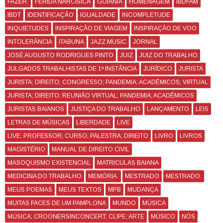
FAZER.
FERIDA NARCÍSICA
GOIÂNIA
HOMENAGEM
IBDFAM
IBDT
IDENTIFICAÇÃO
IGUALDADE
INCOMPLETUDE
INQUIETUDES
INSPIRAÇÃO DE VIAGEM
INSPIRAÇÃO DE VOO
INTOLERÂNCIA
ITABUNA
JAZZ MUSIC
JORNAL
JOSÉ AUGUSTO RODRIGUES PINTO
JUIZ
JUIZ DO TRABALHO
JULGADOS TRABALHISTAS DE 1ª INSTÂNCIA
JURÍDICO
JURISTA
JURISTA; DIREITO; CONGRESSO; PANDEMIA; ACADÊMICOS; VIRTUAL
JURISTA; DIREITO; REUNIÃO VIRTUAL; PANDEMIA; ACADÊMICOS
JURISTAS BAIANOS
JUSTIÇA DO TRABALHO
LANÇAMENTO
LEIS
LETRAS DE MÚSICAS
LIBERDADE
LIVE
LIVE; PROFESSOR; CURSO; PALESTRA; DIREITO
LIVRO
LIVROS
MAGISTÉRIO
MANUAL DE DIREITO CIVIL
MASOQUISMO EXISTENCIAL
MATRICULAS BAIANA
MEDICINA DO TRABALHO
MEMÓRIA.
MESTRADO
MESTRADO.
MEUS POEMAS
MEUS TEXTOS
MPB
MUDANÇA
MUITAS FACES DE UM PAMPLONA
MUNDO
MÚSICA
MÚSICA; CROONERSINCONCERT; CLIPE; ARTE
MÚSICO
NÓS