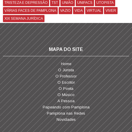
TRISTEZA E DEPRESSÃO
TST
UNIÃO
UNIFACS
UTOPISTA
VÁRIAS FACES DE PAMPLONA
VAZIO
VIDA
VIRTUAL
VIVER
XIX SEMANA JURÍDICA
MAPA DO SITE
Home
O Jurista
O Professor
O Escritor
O Poeta
O Músico
A Pessoa
Papeando com Pamplona
Pamplona nas Redes
Novidades