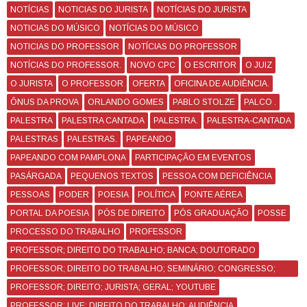
NOTÍCIAS
NOTICIAS DO JURISTA
NOTÍCIAS DO JURISTA
NOTICIAS DO MÚSICO
NOTÍCIAS DO MÚSICO
NOTICIAS DO PROFESSOR
NOTÍCIAS DO PROFESSOR
NOTÍCIAS DO PROFESSOR.
NOVO CPC
O ESCRITOR
O JUIZ
O JURISTA
O PROFESSOR
OFERTA
OFICINA DE AUDIÊNCIA.
ÔNUS DA PROVA
ORLANDO GOMES
PABLO STOLZE
PALCO .
PALESTRA
PALESTRA CANTADA
PALESTRA.
PALESTRA-CANTADA
PALESTRAS
PALESTRAS.
PAPEANDO
PAPEANDO COM PAMPLONA
PARTICIPAÇÃO EM EVENTOS
PASÁRGADA
PEQUENOS TEXTOS
PESSOA COM DEFICIÊNCIA
PESSOAS
PODER
POESIA
POLÍTICA
PONTE AÉREA
PORTAL DA POESIA
PÓS DE DIREITO
PÓS GRADUAÇÃO
POSSE
PROCESSO DO TRABALHO
PROFESSOR
PROFESSOR; DIREITO DO TRABALHO; BANCA; DOUTORADO
PROFESSOR; DIREITO DO TRABALHO; SEMINÁRIO; CONGRESSO;
CURSO
PROFESSOR; DIREITO; JURISTA; GERAL; YOUTUBE
PROFESSOR; LIVE; DIREITO DO TRABALHO; AUDIÊNCIA