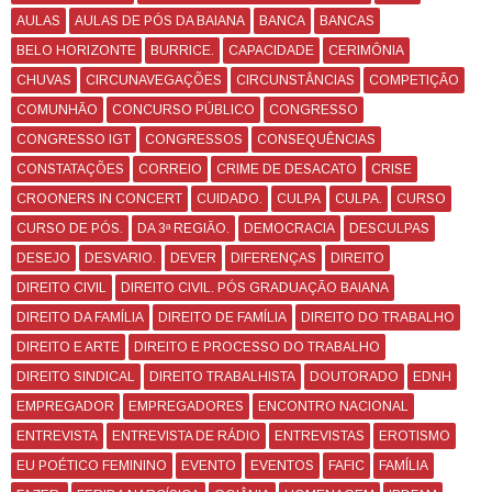
AULAS
AULAS DE PÓS DA BAIANA
BANCA
BANCAS
BELO HORIZONTE
BURRICE.
CAPACIDADE
CERIMÔNIA
CHUVAS
CIRCUNAVEGAÇÕES
CIRCUNSTÂNCIAS
COMPETIÇÃO
COMUNHÃO
CONCURSO PÚBLICO
CONGRESSO
CONGRESSO IGT
CONGRESSOS
CONSEQUÊNCIAS
CONSTATAÇÕES
CORREIO
CRIME DE DESACATO
CRISE
CROONERS IN CONCERT
CUIDADO.
CULPA
CULPA.
CURSO
CURSO DE PÓS.
DA 3ª REGIÃO.
DEMOCRACIA
DESCULPAS
DESEJO
DESVARIO.
DEVER
DIFERENÇAS
DIREITO
DIREITO CIVIL
DIREITO CIVIL. PÓS GRADUAÇÃO BAIANA
DIREITO DA FAMÍLIA
DIREITO DE FAMÍLIA
DIREITO DO TRABALHO
DIREITO E ARTE
DIREITO E PROCESSO DO TRABALHO
DIREITO SINDICAL
DIREITO TRABALHISTA
DOUTORADO
EDNH
EMPREGADOR
EMPREGADORES
ENCONTRO NACIONAL
ENTREVISTA
ENTREVISTA DE RÁDIO
ENTREVISTAS
EROTISMO
EU POÉTICO FEMININO
EVENTO
EVENTOS
FAFIC
FAMÍLIA