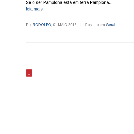
Se o ser Pamplona está em terra Pamplona...
leia mais
Por
RODOLFO
,
01.MAIO.2016
|
Postado em
Geral
1