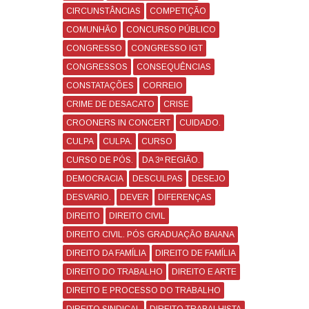
CIRCUNSTÂNCIAS
COMPETIÇÃO
COMUNHÃO
CONCURSO PÚBLICO
CONGRESSO
CONGRESSO IGT
CONGRESSOS
CONSEQUÊNCIAS
CONSTATAÇÕES
CORREIO
CRIME DE DESACATO
CRISE
CROONERS IN CONCERT
CUIDADO.
CULPA
CULPA.
CURSO
CURSO DE PÓS.
DA 3ª REGIÃO.
DEMOCRACIA
DESCULPAS
DESEJO
DESVARIO.
DEVER
DIFERENÇAS
DIREITO
DIREITO CIVIL
DIREITO CIVIL. PÓS GRADUAÇÃO BAIANA
DIREITO DA FAMÍLIA
DIREITO DE FAMÍLIA
DIREITO DO TRABALHO
DIREITO E ARTE
DIREITO E PROCESSO DO TRABALHO