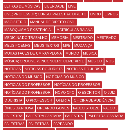
LETRAS DE MÚSICAS
LIBERDADE
LIVE
LIVE; PROFESSOR; CURSO; PALESTRA; DIREITO
LIVRO
LIVROS
MAGISTÉRIO
MANUAL DE DIREITO CIVIL
MASOQUISMO EXISTENCIAL
MATRICULAS BAIANA
MEDICINA DO TRABALHO
MEMÓRIA.
MESTRADO
MESTRADO.
MEUS POEMAS
MEUS TEXTOS
MPB
MUDANÇA
MUITAS FACES DE UM PAMPLONA
MUNDO
MÚSICA
MÚSICA; CROONERSINCONCERT; CLIPE; ARTE
MÚSICO
NÓS
NOTÍCIAS
NOTICIAS DO JURISTA
NOTÍCIAS DO JURISTA
NOTICIAS DO MÚSICO
NOTÍCIAS DO MÚSICO
NOTICIAS DO PROFESSOR
NOTÍCIAS DO PROFESSOR
NOTÍCIAS DO PROFESSOR.
NOVO CPC
O ESCRITOR
O JUIZ
O JURISTA
O PROFESSOR
OFERTA
OFICINA DE AUDIÊNCIA.
ÔNUS DA PROVA
ORLANDO GOMES
PABLO STOLZE
PALCO .
PALESTRA
PALESTRA CANTADA
PALESTRA.
PALESTRA-CANTADA
PALESTRAS
PALESTRAS.
PAPEANDO