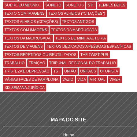
SOBRE EU MESMO...
SONETO
SONETOS
STF
TEMPESTADES
TEXTO COM IMAGENS
TEXTOS ALHEIOS ("CITAÇÕES")
TEXTOS ALHEIOS (CITAÇÕES)
TEXTOS ANTIGOS
TEXTOS COM IMAGENS
TEXTOS DA MADRUGADA
TEXTOS DA MADRUGADA.
TEXTOS DE MINHA AUTORIA
TEXTOS DE VIAGENS
TEXTOS DEDICADOS A PESSOAS ESPECÍFICAS
TEXTOS REPETIDOS OU REUTILIZADOS
THE TWIST PUB
TRABALHO
TRAIÇÃO
TRIBUNAL REGIONAL DO TRABALHO
TRISTEZA E DEPRESSÃO
TST
UNIÃO
UNIFACS
UTOPISTA
VÁRIAS FACES DE PAMPLONA
VAZIO
VIDA
VIRTUAL
VIVER
XIX SEMANA JURÍDICA
MAPA DO SITE
Home