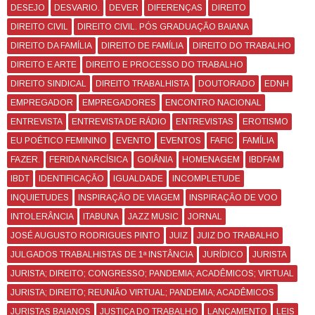
DESEJO
DESVARIO.
DEVER
DIFERENÇAS
DIREITO
DIREITO CIVIL
DIREITO CIVIL. PÓS GRADUAÇÃO BAIANA
DIREITO DA FAMÍLIA
DIREITO DE FAMÍLIA
DIREITO DO TRABALHO
DIREITO E ARTE
DIREITO E PROCESSO DO TRABALHO
DIREITO SINDICAL
DIREITO TRABALHISTA
DOUTORADO
EDNH
EMPREGADOR
EMPREGADORES
ENCONTRO NACIONAL
ENTREVISTA
ENTREVISTA DE RÁDIO
ENTREVISTAS
EROTISMO
EU POÉTICO FEMININO
EVENTO
EVENTOS
FAFIC
FAMÍLIA
FAZER.
FERIDA NARCÍSICA
GOIÂNIA
HOMENAGEM
IBDFAM
IBDT
IDENTIFICAÇÃO
IGUALDADE
INCOMPLETUDE
INQUIETUDES
INSPIRAÇÃO DE VIAGEM
INSPIRAÇÃO DE VOO
INTOLERÂNCIA
ITABUNA
JAZZ MUSIC
JORNAL
JOSÉ AUGUSTO RODRIGUES PINTO
JUIZ
JUIZ DO TRABALHO
JULGADOS TRABALHISTAS DE 1ª INSTÂNCIA
JURÍDICO
JURISTA
JURISTA; DIREITO; CONGRESSO; PANDEMIA; ACADÊMICOS; VIRTUAL
JURISTA; DIREITO; REUNIÃO VIRTUAL; PANDEMIA; ACADÊMICOS
JURISTAS BAIANOS
JUSTIÇA DO TRABALHO
LANÇAMENTO
LEIS