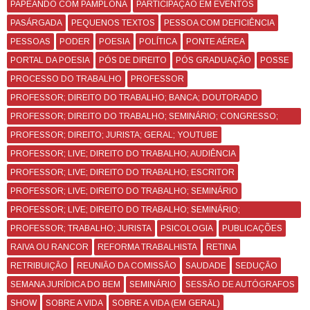
PAPEANDO COM PAMPLONA
PARTICIPAÇÃO EM EVENTOS
PASÁRGADA
PEQUENOS TEXTOS
PESSOA COM DEFICIÊNCIA
PESSOAS
PODER
POESIA
POLÍTICA
PONTE AÉREA
PORTAL DA POESIA
PÓS DE DIREITO
PÓS GRADUAÇÃO
POSSE
PROCESSO DO TRABALHO
PROFESSOR
PROFESSOR; DIREITO DO TRABALHO; BANCA; DOUTORADO
PROFESSOR; DIREITO DO TRABALHO; SEMINÁRIO; CONGRESSO;
CURSO
PROFESSOR; DIREITO; JURISTA; GERAL; YOUTUBE
PROFESSOR; LIVE; DIREITO DO TRABALHO; AUDIÊNCIA
PROFESSOR; LIVE; DIREITO DO TRABALHO; ESCRITOR
PROFESSOR; LIVE; DIREITO DO TRABALHO; SEMINÁRIO
PROFESSOR; LIVE; DIREITO DO TRABALHO; SEMINÁRIO;
CONGRESSO
PROFESSOR; TRABALHO; JURISTA
PSICOLOGIA
PUBLICAÇÕES
RAIVA OU RANCOR
REFORMA TRABALHISTA
RETINA
RETRIBUIÇÃO
REUNIÃO DA COMISSÃO
SAUDADE
SEDUÇÃO
SEMANA JURÍDICA DO BEM
SEMINÁRIO
SESSÃO DE AUTÓGRAFOS
SHOW
SOBRE A VIDA
SOBRE A VIDA (EM GERAL)