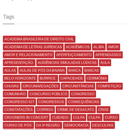
Tags
ACADEMIA BRASILEIRA DE DIREITO CIVIL
ACADEMIA DE LETRAS JURÍDICAS
ACADÊMICOS
ALJBA
AMOR
AMOR E RELACIONAMENTO
APERFEIÇOAMENTO
APRENDIZADO
APRESENTAÇÃO.
AUDIÊNCIAS SIMULADAS LÚDICAS
AULA
AULAS
AULAS DE PÓS DA BAIANA
BANCA
BANCAS
BELO HORIZONTE
BURRICE.
CAPACIDADE
CERIMÔNIA
CHUVAS
CIRCUNAVEGAÇÕES
CIRCUNSTÂNCIAS
COMPETIÇÃO
COMUNHÃO
CONCURSO PÚBLICO
CONGRESSO
CONGRESSO IGT
CONGRESSOS
CONSEQUÊNCIAS
CONSTATAÇÕES
CORREIO
CRIME DE DESACATO
CRISE
CROONERS IN CONCERT
CUIDADO.
CULPA
CULPA.
CURSO
CURSO DE PÓS.
DA 3ª REGIÃO.
DEMOCRACIA
DESCULPAS