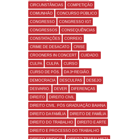
CIRCUNSTÂNCIAS
COMPETIÇÃO
COMUNHÃO
CONCURSO PÚBLICO
CONGRESSO
CONGRESSO IGT
CONGRESSOS
CONSEQUÊNCIAS
CONSTATAÇÕES
CORREIO
CRIME DE DESACATO
CRISE
CROONERS IN CONCERT
CUIDADO.
CULPA
CULPA.
CURSO
CURSO DE PÓS.
DA 3ª REGIÃO.
DEMOCRACIA
DESCULPAS
DESEJO
DESVARIO.
DEVER
DIFERENÇAS
DIREITO
DIREITO CIVIL
DIREITO CIVIL. PÓS GRADUAÇÃO BAIANA
DIREITO DA FAMÍLIA
DIREITO DE FAMÍLIA
DIREITO DO TRABALHO
DIREITO E ARTE
DIREITO E PROCESSO DO TRABALHO