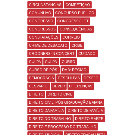
CIRCUNSTÂNCIAS
COMPETIÇÃO
COMUNHÃO
CONCURSO PÚBLICO
CONGRESSO
CONGRESSO IGT
CONGRESSOS
CONSEQUÊNCIAS
CONSTATAÇÕES
CORREIO
CRIME DE DESACATO
CRISE
CROONERS IN CONCERT
CUIDADO.
CULPA
CULPA.
CURSO
CURSO DE PÓS.
DA 3ª REGIÃO.
DEMOCRACIA
DESCULPAS
DESEJO
DESVARIO.
DEVER
DIFERENÇAS
DIREITO
DIREITO CIVIL
DIREITO CIVIL. PÓS GRADUAÇÃO BAIANA
DIREITO DA FAMÍLIA
DIREITO DE FAMÍLIA
DIREITO DO TRABALHO
DIREITO E ARTE
DIREITO E PROCESSO DO TRABALHO